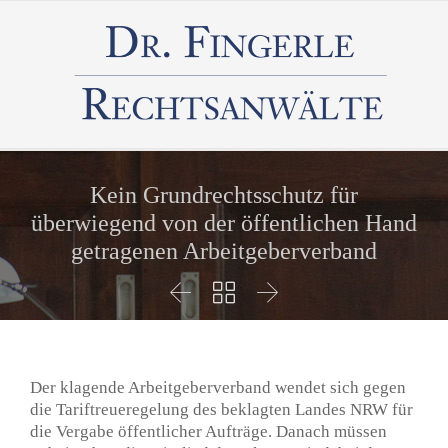
Kein Grundrechtsschutz für
überwiegend von der öffentlichen Hand
getragenen Arbeitgeberverband



Der klagende Arbeitgeberverband wendet sich gegen
die Tariftreueregelung des beklagten Landes NRW für
die Vergabe öffentlicher Aufträge. Danach müssen