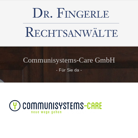
Communisystems-Care GmbH
- Für Sie da -