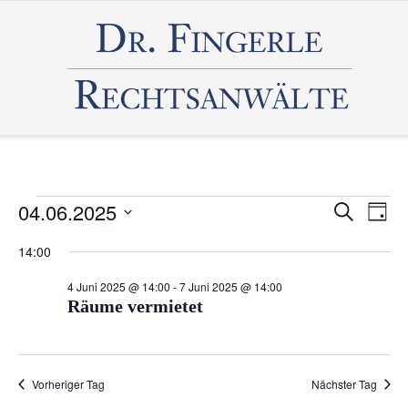
Veranstaltungen
04.06.2025
Veranst
Vera
Suche
Tag
Ans
Datum
Such-
für
14:00
wählen.
Nav
und
4
4 Juni 2025 @ 14:00
-
7 Juni 2025 @ 14:00
Ansicht
Räume vermietet
Juni
2025
Vorheriger Tag
Nächster Tag