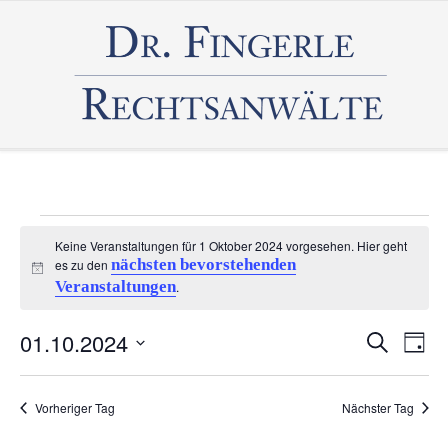
Veranstaltungen
Keine Veranstaltungen für 1 Oktober 2024 vorgesehen. Hier geht
nächsten bevorstehenden
es zu den
für
Hinweis
Veranstaltungen
.
1
01.10.2024
Veranst
Vera
Suche
Tag
Oktober
Ans
Datum
Such-
wählen.
Nav
2024
und
Vorheriger Tag
Nächster Tag
Ansicht